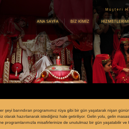
Müşteri H
ANA SAYFA
BİZ KİMİZ
HİZMETLERİM
i her şeyi barındıran programımız rüya gibi bir gün yaşatarak nişan gü
arak hazırlanarak istediğiniz hale getiriliyor. Gelin yolu, gelin masası,
 programlarımızla misafirlerinize de unutulmaz bir gün yaşatabilir ve key