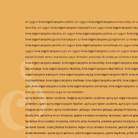
en uygun
kına organizasyonu
adalar, en uygun
kına organizasyonu
arnavutköy, en 
bakırköy, en uygun
kına organizasyonu
başakşehir,en uygun
kına organizasyonu
bay
kına organizasyonu
beykoz, en uygun
kına organizasyonu
çatalca, en uygun
kına or
kına organizasyonu
gaziosmanpaşa,en iyi
kına organizasyonu
güngören,en iyi
kına 
kına organizasyonu
pendik, en uygun
kına organizasyonu
sancaktepe, en uygun
kın
uygun
kına organizasyonu
şişli, en uygun
kına organizasyonu
tuzla, en uygun
kına 
olarak hizmet veren istanbulun sayılı firmaları arasında ilk sırada yer almamız bize
kına organizasyonu
adalar
,
kına organizasyonu
arnavutköy
,
kına organizasyonu
ataş
bayrampaşa
,
kına organizasyonu
beşiktaş
,
kına organizasyonu
beylikdüzü
,
kına orga
organizasyonu
esenyurt
,
kına organizasyonu
eyüp
,
kına organizasyonu
fatih
,
kına 
küçükçekmece
,
kına organizasyonu
maltepe
,
kına organizasyonu
pendik
,
kına organ
şişli
,
kına organizasyonu
tuzla
,
kına organizasyonu
ümraniye
,
kına organizasyonu
ü
bize ayrı bir mutluluk ve gurur vermektedir.
açılış balonları
,
balon süsleme
,
mağaza açılış balon süsleme
,
açılış için organizasyon
şirketleri, işyeri açılış organizasyon fiyatları, açılış için balon süsleme
,
açılış için sü
mağaza açılış süsleri
,
açılış süslemeler
i,
palyaço
,
istanbul palyaço
,
palyaço kiralama
,
dondurma
,
patlamış mısır kiralama
,
popcorn arabası kiralama
,
kestaneci
,
pamuk şeke
bardakta mısır arabası kiralama
,
nohutlu pilav kiralama
,
çikolata şelalesi kiralama
,
s
kestane standı
,
sıcak çikolata kiralam
a,
koçan mısır arabası kiralama
,
pamuk şeker m
közde kestanec
i,
şişme oyun parkuru
,
piknik organizasyonu
,
şişme kaydırak
,
şirket pi