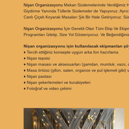
Nişan Organizasyonu
Mekan Süslemelerinde Verdiğimiz H
Giydirme Yanında Tüllerle Süslemeler de Yapıyoruz. Ayr
Canlı Çiçek Koyarak Masaları Şık Bir Hale Getiriyoruz. S
Nişan Organizasyonu
İçin Gerekli Olan Tüm Ekip Ve Ekipm
Programları İzletip, Size Yol Gösteriyoruz. Ve Beğendiğiniz
Nişan organizasyonu için kullanılacak ekipmanları şöyl
♦ Tercih ettiğiniz konsepte uygun arka fon hazırlama
♦ Nişan tepsisi
♦ Nişan masası ve aksesuarları (şamdan, mumluk, vazo, de
♦ Masa örtüsü (şifon, saten, organze ve pul işlemeli gibi) 
♦ Nişan pastası
♦ Nişan şekerlemeleri ve kurabiyeleri
♦ Fotoğraf ve video çekimi