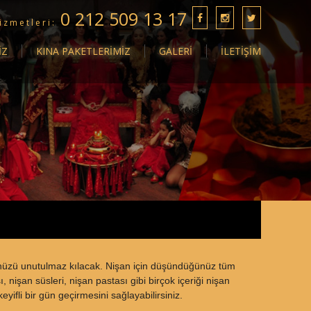
0 212 509 13 17
izmetleri:
İZ
KINA PAKETLERİMİZ
GALERİ
İLETİŞİM
nünüzü unutulmaz kılacak. Nişan için düşündüğünüz tüm
 nişan süsleri, nişan pastası gibi birçok içeriği nişan
ifli bir gün geçirmesini sağlayabilirsiniz.