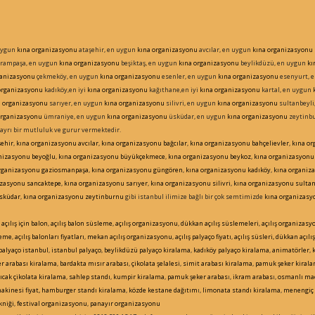
uygun
kına organizasyonu
ataşehir, en uygun
kına organizasyonu
avcılar, en uygun
kına organizasyonu
rampaşa, en uygun
kına organizasyonu
beşiktaş, en uygun
kına organizasyonu
beylikdüzü, en uygun
kı
ganizasyonu
çekmeköy, en uygun
kına organizasyonu
esenler, en uygun
kına organizasyonu
esenyurt, 
organizasyonu
kadıköy,en iyi
kına organizasyonu
kağıthane,en iyi
kına organizasyonu
kartal, en uygun
a organizasyonu
sarıyer, en uygun
kına organizasyonu
silivri, en uygun
kına organizasyonu
sultanbeyli
organizasyonu
ümraniye, en uygun
kına organizasyonu
üsküdar, en uygun
kına organizasyonu
zeytinbu
 ayrı bir mutluluk ve gurur vermektedir.
ehir
,
kına organizasyonu
avcılar
,
kına organizasyonu
bağcılar
,
kına organizasyonu
bahçelievler
,
kına o
nizasyonu
beyoğlu
,
kına organizasyonu
büyükçekmece
,
kına organizasyonu
beykoz
,
kına organizasyonu
organizasyonu
gaziosmanpaşa
,
kına organizasyonu
güngören
,
kına organizasyonu
kadıköy
,
kına organiz
izasyonu
sancaktepe
,
kına organizasyonu
sarıyer
,
kına organizasyonu
silivri
,
kına organizasyonu
sultan
sküdar
,
kına organizasyonu
zeytinburnu
gibi istanbul ilimize bağlı bir çok semtimizde
kına organizasy
,
açılış için balon
,
açılış balon süsleme
,
açılış organizasyonu
,
dükkan açılış süslemeleri
,
açılış organizasy
sleme
,
açılış balonları fiyatları
,
mekan açılış organizasyonu
,
açılış palyaço fiyatı
,
açılış süsleri,
dükkan açılış
palyaço istanbul
,
istanbul palyaço
,
beylikdüzü palyaço kiralama
,
kadıköy palyaço kiralama
,
animatörler
,
r arabası kiralama
,
bardakta mısır arabası
,
çikolata şelalesi
,
simit arabası kiralama
,
pamuk şeker kiral
ıcak çikolata kiralama
,
sahlep standı
,
kumpir kiralama
,
pamuk şeker arabas
ı,
ikram arabas
ı,
osmanlı ma
akinesi fiyat, hamburger standı kiralama
,
közde kestane dağıtım
ı,
limonata standı kiralama
,
menengiç 
kniği
,
festival organizasyonu
,
panayır organizasyonu