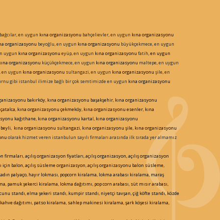
bağcılar, en uygun
kına organizasyonu
bahçelievler, en uygun
kına organizasyonu
na organizasyonu
beyoğlu, en uygun
kına organizasyonu
büyükçekmece, en uygun
en uygun
kına organizasyonu
eyüp, en uygun
kına organizasyonu
fatih,
en uygun
kına organizasyonu
küçükçekmece, en uygun
kına organizasyonu
maltepe, en uygun
, en uygun
kına organizasyonu
sultangazi, en uygun
kına organizasyonu
şile, en
rnu gibi istanbul ilimize bağlı bir çok semtimizde en uygun
kına organizasyonu
rganizasyonu
bakırköy
,
kına organizasyonu
başakşehir
,
kına organizasyonu
çatalca
,
kına organizasyonu
çekmeköy
,
kına organizasyonu
esenler
,
kına
asyonu
kağıthane
,
kına organizasyonu
karta
l,
kına organizasyonu
beyli
,
kına organizasyonu
sultangazi
,
kına organizasyonu
şile
,
kına organizasyonu
onu
olarak hizmet veren istanbulun sayılı firmaları arasında ilk sırada yer almamız
on firmaları
,
açılış organizasyon fiyatları, açılış organizasyon, açılış organizasyon
ı için balon
,
açılış süsleme organizasyon
,
açılış organizasyonu balon süsleme
,
kadın palyaço
,
hayır lokması
,
popcorn kiralama
,
lokma arabası kiralama
,
maraş
ama
,
pamuk şekerci kiralama
,
lokma dağıtımı
,
pop corn arabası
,
süt mısır arabası
,
cunu standı
,
elma şekeri standı
,
kumpir standı
,
niyetçi tavşan
,
çiğ köfte standı
,
közde
kahve dağıtımı
,
patso kiralama
,
sahlep makinesi kiralama
,
şark
köşesi kiralama
,