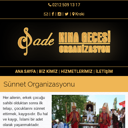
0212 509 13 17
|
|
|
|
Kroki
ANA SAYFA
|
BİZ KİMİZ
|
HİZMETLERİMİZ
|
İLETİŞİM
Sünnet Organizasyonu
Her ailenin, erkek çocuğu
sahibi olduktan sonra ilk
telaşı, çocuklarını sünnet
ettirmek, kaygısıdır. Bu hal
ve kaygı, İslami bir adet
olarak yaşanmaktadır.