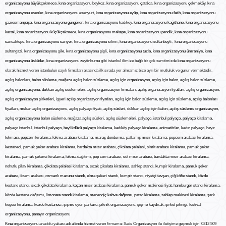
organizasyonu
büyükçekmece
,
kına organizasyonu
beykoz
,
kına organizasyonu
çatalca
,
kına organizasyonu
çekmeköy
,
kına
organizasyonu
esenler
,
kına organizasyonu
esenyurt
,
kına organizasyonu
eyüp
,
kına organizasyonu
fatih
,
kına organizasyonu
gaziosmanpaşa
,
kına organizasyonu
güngören
,
kına organizasyonu
kadıköy
,
kına organizasyonu
kağıthane
,
kına organizasyonu
karta
l,
kına organizasyonu
küçükçekmece
,
kına organizasyonu
maltepe
,
kına organizasyonu
pendik
,
kına organizasyonu
sancaktepe
,
kına organizasyonu
sarıyer
,
kına organizasyonu
silivri
,
kına organizasyonu
sultanbeyli
,
kına organizasyonu
sultangazi
,
kına organizasyonu
şile
,
kına organizasyonu
şişli
,
kına organizasyonu
tuzla
,
kına organizasyonu
ümraniye
,
kına
organizasyonu
üsküdar
,
kına organizasyonu
zeytinburnu
gibi istanbul ilimize bağlı bir çok semtimizde
kına organizasyonu
olarak hizmet veren istanbulun sayılı firmaları arasında ilk sırada yer almamız bize ayrı bir mutluluk ve gurur vermektedir.
açılış balonları
,
balon süsleme
,
mağaza açılış balon süsleme
,
açılış için organizasyon
,
açılış için balon
,
açılış balon süsleme
,
açılış organizasyonu
,
dükkan açılış süslemeleri
,
açılış organizasyon firmaları
,
açılış organizasyon fiyatları, açılış organizasyon,
açılış organizasyon şirketleri, işyeri açılış organizasyon fiyatları, açılış için balon süsleme
,
açılış için süsleme
,
açılış balonları
fiyatları
,
mekan açılış organizasyonu
,
açılış palyaço fiyatı
,
açılış süsleri,
dükkan açılışı için balon
,
açılış süsleme organizasyon
,
açılış organizasyonu balon süsleme
,
mağaza açılış süsleri
,
açılış süslemeler
i,
palyaço
,
istanbul palyaço
,
palyaço kiralama
,
palyaço istanbul
,
istanbul palyaço
,
beylikdüzü palyaço kiralama
,
kadıköy palyaço kiralama
,
animatörler
,
kadın palyaço
,
hayır
lokması
,
popcorn kiralama
,
lokma arabası kiralama
,
maraş dondurma
,
patlamış mısır kiralama
,
popcorn arabası kiralama
,
kestaneci
,
pamuk şeker arabası kiralama
,
bardakta mısır arabası
,
çikolata şelalesi
,
simit arabası kiralama
,
pamuk şeker
kiralama
,
pamuk şekerci kiralama
,
lokma dağıtımı
,
pop corn arabası
,
süt mısır arabası
,
bardakta mısır arabası kiralama
,
nohutlu pilav kiralama
,
çikolata şelalesi kiralama
,
sıcak çikolata kiralama
,
sahlep standı
,
kumpir kiralama
,
pamuk şeker
arabas
ı,
ikram arabas
ı,
osmanlı macunu standı
,
elma şekeri standı
,
kumpir standı
,
niyetçi tavşan
,
çiğ köfte standı
,
közde
kestane standı
,
sıcak çikolata kiralam
a,
koçan mısır arabası kiralama
,
pamuk şeker makinesi fiyat, hamburger standı kiralama
,
közde kestane dağıtım
ı,
limonata standı kiralama
,
menengiç kahve dağıtımı
,
patso kiralama
,
sahlep makinesi kiralama
,
şark
köşesi kiralama
,
közde kestanec
i,
şişme oyun parkuru
,
piknik organizasyonu
,
şişme kaydırak
,
şirket pikniği
,
festival
organizasyonu
,
panayır organizasyonu
Kına organizasyonu
anadolu yakası adı altında hizmet veren firmamız Sade Organizasyon ile iletişime geçmek için 0212 509