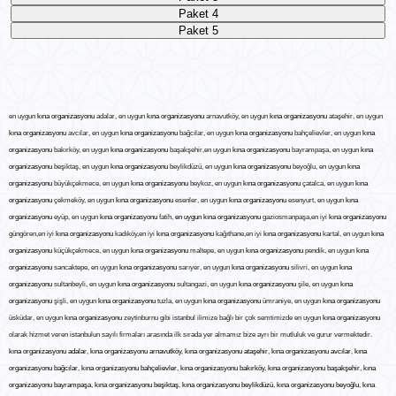
en uygun
kına organizasyonu
adalar, en uygun
kına organizasyonu
arnavutköy, en uygun
kına organizasyonu
ataşehir, en uygun
kına organizasyonu
avcılar, en uygun
kına organizasyonu
bağcılar, en uygun
kına organizasyonu
bahçelievler, en uygun
kına
organizasyonu
bakırköy, en uygun
kına organizasyonu
başakşehir,en uygun
kına organizasyonu
bayrampaşa, en uygun
kına
organizasyonu
beşiktaş, en uygun
kına organizasyonu
beylikdüzü, en uygun
kına organizasyonu
beyoğlu, en uygun
kına
organizasyonu
büyükçekmece, en uygun
kına organizasyonu
beykoz, en uygun
kına organizasyonu
çatalca, en uygun
kına
organizasyonu
çekmeköy, en uygun
kına organizasyonu
esenler, en uygun
kına organizasyonu
esenyurt, en uygun
kına
organizasyonu
eyüp, en uygun
kına organizasyonu
fatih,
en uygun kına organizasyonu
gaziosmanpaşa,en iyi
kına organizasyonu
güngören,en iyi
kına organizasyonu
kadıköy,en iyi
kına organizasyonu
kağıthane,en iyi
kına organizasyonu
kartal, en uygun
kına
organizasyonu
küçükçekmece, en uygun
kına organizasyonu
maltepe, en uygun
kına organizasyonu
pendik, en uygun
kına
organizasyonu
sancaktepe, en uygun
kına organizasyonu
sarıyer, en uygun
kına organizasyonu
silivri, en uygun
kına
organizasyonu
sultanbeyli, en uygun
kına organizasyonu
sultangazi, en uygun
kına organizasyonu
şile, en uygun
kına
organizasyonu
şişli, en uygun
kına organizasyonu
tuzla, en uygun
kına organizasyonu
ümraniye, en uygun
kına organizasyonu
üsküdar, en uygun
kına organizasyonu
zeytinburnu gibi istanbul ilimize bağlı bir çok semtimizde en uygun
kına organizasyonu
olarak hizmet veren istanbulun sayılı firmaları arasında ilk sırada yer almamız bize ayrı bir mutluluk ve gurur vermektedir.
kına organizasyonu
adalar
,
kına organizasyonu
arnavutköy
,
kına organizasyonu
ataşehir
,
kına organizasyonu
avcılar
,
kına
organizasyonu
bağcılar
,
kına organizasyonu
bahçelievler
,
kına organizasyonu
bakırköy
,
kına organizasyonu
başakşehir
,
kına
organizasyonu
bayrampaşa
,
kına organizasyonu
beşiktaş
,
kına organizasyonu
beylikdüzü
,
kına organizasyonu
beyoğlu
,
kına