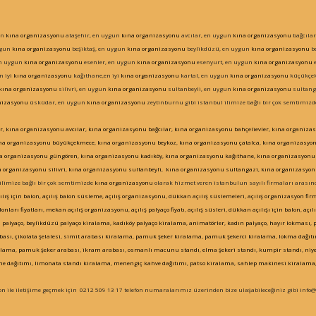
un
kına organizasyonu
ataşehir, en uygun
kına organizasyonu
avcılar, en uygun
kına organizasyonu
bağcılar
ygun
kına organizasyonu
beşiktaş, en uygun
kına organizasyonu
beylikdüzü, en uygun
kına organizasyonu
b
en uygun
kına organizasyonu
esenler, en uygun
kına organizasyonu
esenyurt, en uygun
kına organizasyonu
e
n iyi
kına organizasyonu
kağıthane,en iyi
kına organizasyonu
kartal, en uygun
kına organizasyonu
küçükçek
kına organizasyonu
silivri, en uygun
kına organizasyonu
sultanbeyli, en uygun
kına organizasyonu
sultang
nizasyonu
üsküdar, en uygun
kına organizasyonu
zeytinburnu gibi istanbul ilimize bağlı bir çok semtimiz
r
,
kına organizasyonu
avcılar
,
kına organizasyonu
bağcılar
,
kına organizasyonu
bahçelievler
,
kına organiza
na organizasyonu
büyükçekmece
,
kına organizasyonu
beykoz
,
kına organizasyonu
çatalca
,
kına organizasyo
a organizasyonu
güngören
,
kına organizasyonu
kadıköy
,
kına organizasyonu
kağıthane
,
kına organizasyonu
a organizasyonu
silivri
,
kına organizasyonu
sultanbeyli
,
kına organizasyonu
sultangazi
,
kına organizasyo
ilimize bağlı bir çok semtimizde
kına organizasyonu
olarak hizmet veren istanbulun sayılı firmaları arasınd
ılış için balon
,
açılış balon süsleme
,
açılış organizasyonu
,
dükkan açılış süslemeleri
,
açılış organizasyon fir
lonları fiyatları
,
mekan açılış organizasyonu
,
açılış palyaço fiyatı
,
açılış süsleri,
dükkan açılışı için balon
,
açıl
 palyaço
,
beylikdüzü palyaço kiralama
,
kadıköy palyaço kiralama
,
animatörler
,
kadın palyaço
,
hayır lokması
,
bası
,
çikolata şelalesi
,
simit arabası kiralama
,
pamuk şeker kiralama
,
pamuk şekerci kiralama
,
lokma dağıt
alama
,
pamuk şeker arabas
ı,
ikram arabas
ı,
osmanlı macunu standı
,
elma şekeri standı
,
kumpir standı
,
niye
ne dağıtım
ı,
limonata standı kiralama
,
menengiç kahve dağıtımı
,
patso kiralama
,
sahlep makinesi kiralama
n ile iletişime geçmek için 0212 509 13 17 telefon numaralarımız üzerinden bize ulaşabileceğiniz gibi inf