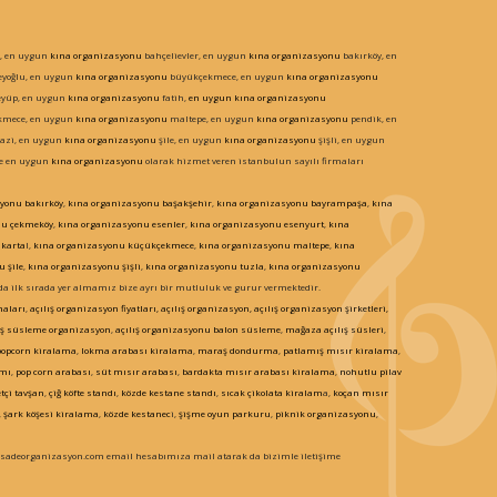
, en uygun
kına organizasyonu
bahçelievler, en uygun
kına organizasyonu
bakırköy, en
eyoğlu, en uygun
kına organizasyonu
büyükçekmece, en uygun
kına organizasyonu
yüp, en uygun
kına organizasyonu
fatih,
en uygun kına organizasyonu
mece, en uygun
kına organizasyonu
maltepe, en uygun
kına organizasyonu
pendik, en
azi, en uygun
kına organizasyonu
şile, en uygun
kına organizasyonu
şişli, en uygun
de en uygun
kına organizasyonu
olarak hizmet veren istanbulun sayılı firmaları
syonu
bakırköy
,
kına organizasyonu
başakşehir
,
kına organizasyonu
bayrampaşa
,
kına
nu
çekmeköy
,
kına organizasyonu
esenler
,
kına organizasyonu
esenyurt
,
kına
karta
l,
kına organizasyonu
küçükçekmece
,
kına organizasyonu
maltepe
,
kına
nu
şile
,
kına organizasyonu
şişli
,
kına organizasyonu
tuzla
,
kına organizasyonu
a ilk sırada yer almamız bize ayrı bir mutluluk ve gurur vermektedir.
maları
,
açılış organizasyon fiyatları, açılış organizasyon, açılış organizasyon şirketleri,
ış süsleme organizasyon
,
açılış organizasyonu balon süsleme
,
mağaza açılış süsleri
,
popcorn kiralama
,
lokma arabası kiralama
,
maraş dondurma
,
patlamış mısır kiralama
,
ımı
,
pop corn arabası
,
süt mısır arabası
,
bardakta mısır arabası kiralama
,
nohutlu pilav
tçi tavşan
,
çiğ köfte standı
,
közde kestane standı
,
sıcak çikolata kiralam
a,
koçan mısır
,
şark
köşesi kiralama
,
közde kestanec
i,
şişme oyun parkuru
,
piknik organizasyonu
,
o@sadeorganizasyon.com email hesabımıza mail atarak da bizimle iletişime