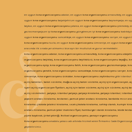
en uygun
kına organizasyonu
adalar, en uygun
kına organizasyonu
arnavutköy, en uyg
uygun
kına organizasyonu
başakşehir,en uygun
kına organizasyonu
bayrampaşa, en u
beykoz, en uygun
kına organizasyonu
çatalca, en uygun
kına organizasyonu
çekmeköy, 
gaziosmanpaşa,en iyi
kına organizasyonu
güngören,en iyi
kına organizasyonu
kadıköy,e
uygun
kına organizasyonu
sancaktepe, en uygun
kına organizasyonu
sarıyer, en uygun
kına organizasyonu
tuzla, en uygun
kına organizasyonu
ümraniye, en uygun
kına orga
arasında ilk sırada yer almamız bize ayrı bir mutluluk ve gurur vermektedir.
kına organizasyonu
adalar
,
kına organizasyonu
arnavutköy
,
kına organizasyonu
ataşehi
organizasyonu
beşiktaş
,
kına organizasyonu
beylikdüzü
,
kına organizasyonu
beyoğlu
,
kı
organizasyonu
eyüp
,
kına organizasyonu
fatih
,
kına organizasyonu
gaziosmanpaşa
,
kın
organizasyonu
pendik
,
kına organizasyonu
sancaktepe
,
kına organizasyonu
sarıyer
,
kın
ümraniye
,
kına organizasyonu
üsküdar
,
kına organizasyonu
zeytinburnu
gibi istanbul 
açılış balonları
,
balon süsleme
,
mağaza açılış balon süsleme
,
açılış için organizasyon
,
aç
işyeri açılış organizasyon fiyatları, açılış için balon süsleme
,
açılış için süsleme
,
açılış ba
açılış süslemeler
i,
palyaço
,
istanbul palyaço
,
palyaço kiralama
,
palyaço istanbul
,
istanbul
popcorn arabası kiralama
,
kestaneci
,
pamuk şeker arabası kiralama
,
bardakta mısır ara
kiralama
,
çikolata şelalesi kiralama
,
sıcak çikolata kiralama
,
sahlep standı
,
kumpir kir
arabası kiralama
,
pamuk şeker makinesi fiyat, hamburger standı kiralama
,
közde kesta
şişme kaydırak
,
şirket pikniği
,
festival organizasyonu
,
panayır organizasyonu
Kına organizasyonu
anadolu yakası adı altında hizmet veren firmamız Sade Organizasyo
geçebilirsiniz.