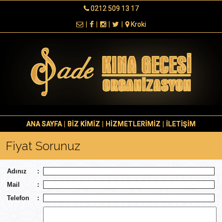
0212 509 13 17
|
|
|
|
Kroki
ANA SAYFA
|
BİZ KİMİZ
|
HİZMETLERİMİZ
|
İLETİŞİM
Fiyat Sorunuz
Adınız
:
Mail
:
Telefon
: