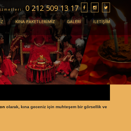
0 212 509 13 17
izmetleri:
İZ
KINA PAKETLERİMİZ
GALERİ
İLETİŞİM
yon
olarak, kına geceniz için muhteşem bir görsellik ve