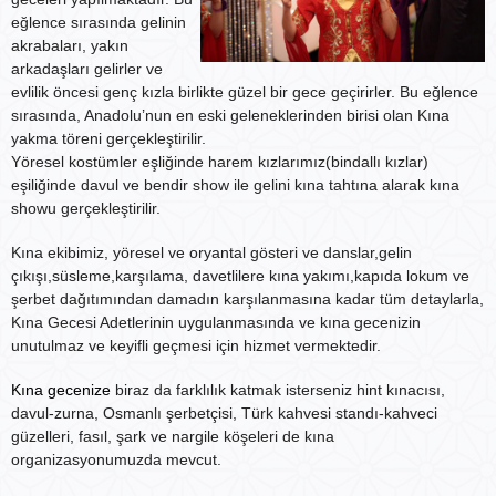
eğlence sırasında gelinin
akrabaları, yakın
arkadaşları gelirler ve
evlilik öncesi genç kızla birlikte güzel bir gece geçirirler. Bu eğlence
sırasında, Anadolu’nun en eski geleneklerinden birisi olan Kına
yakma töreni gerçekleştirilir.
Yöresel kostümler eşliğinde harem kızlarımız(bindallı kızlar)
eşiliğinde davul ve bendir show ile gelini kına tahtına alarak kına
showu gerçekleştirilir.
Kına ekibimiz, yöresel ve oryantal gösteri ve danslar,gelin
çıkışı,süsleme,karşılama, davetlilere kına yakımı,kapıda lokum ve
şerbet dağıtımından damadın karşılanmasına kadar tüm detaylarla,
Kına Gecesi Adetlerinin uygulanmasında ve kına gecenizin
unutulmaz ve keyifli geçmesi için hizmet vermektedir.
Kına gecenize
biraz da farklılık katmak isterseniz hint kınacısı,
davul-zurna, Osmanlı şerbetçisi, Türk kahvesi standı-kahveci
güzelleri, fasıl, şark ve nargile köşeleri de kına
organizasyonumuzda mevcut.