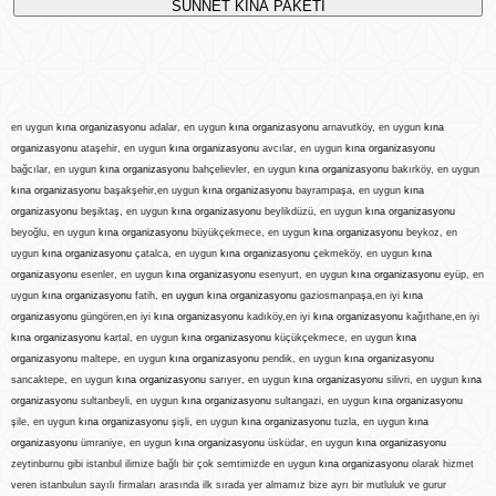
en u
en uygun
kına organizasyonu
adalar, en uygun
kına organizasyonu
arnavutköy, en uygun
kına
organizasyonu
ataşehir, en uygun
kına organizasyonu
avcılar, en uygun
kına organizasyonu
bağcılar, en uygun
kına organizasyonu
bahçelievler, en uygun
kına organizasyonu
bakırköy, en uygun
kına organizasyonu
başakşehir,en uygun
kına organizasyonu
bayrampaşa, en uygun
kına
organizasyonu
beşiktaş, en uygun
kına organizasyonu
beylikdüzü, en uygun
kına organizasyonu
beyoğlu, en uygun
kına organizasyonu
büyükçekmece, en uygun
kına organizasyonu
beykoz, en
uygun
kına organizasyonu
çatalca, en uygun
kına organizasyonu
çekmeköy, en uygun
kına
organizasyonu
esenler, en uygun
kına organizasyonu
esenyurt, en uygun
kına organizasyonu
eyüp, en
uygun
kına organizasyonu
fatih,
en uygun kına organizasyonu
gaziosmanpaşa,en iyi
kına
organizasyonu
güngören,en iyi
kına organizasyonu
kadıköy,en iyi
kına organizasyonu
kağıthane,en iyi
kına organizasyonu
kartal, en uygun
kına organizasyonu
küçükçekmece, en uygun
kına
organizasyonu
maltepe, en uygun
kına organizasyonu
pendik, en uygun
kına organizasyonu
sancaktepe, en uygun
kına organizasyonu
sarıyer, en uygun
kına organizasyonu
silivri, en uygun
kına
organizasyonu
sultanbeyli, en uygun
kına organizasyonu
sultangazi, en uygun
kına organizasyonu
şile, en uygun
kına organizasyonu
şişli, en uygun
kına organizasyonu
tuzla, en uygun
kına
organizasyonu
ümraniye, en uygun
kına organizasyonu
üsküdar, en uygun
kına organizasyonu
zeytinburnu gibi istanbul ilimize bağlı bir çok semtimizde en uygun
kına organizasyonu
olarak hizmet
veren istanbulun sayılı firmaları arasında ilk sırada yer almamız bize ayrı bir mutluluk ve gurur