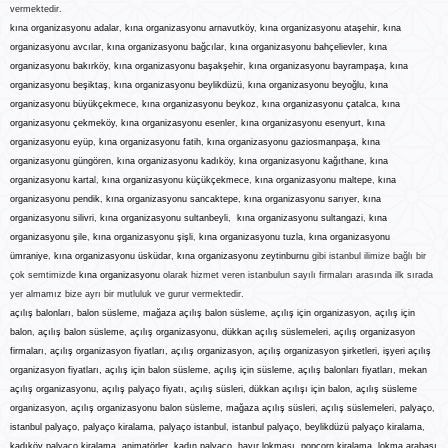
vermektedir.
kına organizasyonu
adalar
,
kına organizasyonu
arnavutköy
,
kına organizasyonu
ataşehir
,
kına
organizasyonu
avcılar
,
kına organizasyonu
bağcılar
,
kına organizasyonu
bahçelievler
,
kına
organizasyonu
bakırköy
,
kına organizasyonu
başakşehir
,
kına organizasyonu
bayrampaşa
,
kına
organizasyonu
beşiktaş
,
kına organizasyonu
beylikdüzü
,
kına organizasyonu
beyoğlu
,
kına
organizasyonu
büyükçekmece
,
kına organizasyonu
beykoz
,
kına organizasyonu
çatalca
,
kına
organizasyonu
çekmeköy
,
kına organizasyonu
esenler
,
kına organizasyonu
esenyurt
,
kına
organizasyonu
eyüp
,
kına organizasyonu
fatih
,
kına organizasyonu
gaziosmanpaşa
,
kına
organizasyonu
güngören
,
kına organizasyonu
kadıköy
,
kına organizasyonu
kağıthane
,
kına
organizasyonu
karta
l,
kına organizasyonu
küçükçekmece
,
kına organizasyonu
maltepe
,
kına
organizasyonu
pendik
,
kına organizasyonu
sancaktepe
,
kına organizasyonu
sarıyer
,
kına
organizasyonu
silivri
,
kına organizasyonu
sultanbeyli
,
kına organizasyonu
sultangazi
,
kına
organizasyonu
şile
,
kına organizasyonu
şişli
,
kına organizasyonu
tuzla
,
kına organizasyonu
ümraniye
,
kına organizasyonu
üsküdar
,
kına organizasyonu
zeytinburnu
gibi istanbul ilimize bağlı bir
çok semtimizde
kına organizasyonu
olarak hizmet veren istanbulun sayılı firmaları arasında ilk sırada
yer almamız bize ayrı bir mutluluk ve gurur vermektedir.
açılış balonları
,
balon süsleme
,
mağaza açılış balon süsleme
,
açılış için organizasyon
,
açılış için
balon
,
açılış balon süsleme
,
açılış organizasyonu
,
dükkan açılış süslemeleri
,
açılış organizasyon
firmaları
,
açılış organizasyon fiyatları, açılış organizasyon, açılış organizasyon şirketleri, işyeri açılış
organizasyon fiyatları, açılış için balon süsleme
,
açılış için süsleme
,
açılış balonları fiyatları
,
mekan
açılış organizasyonu
,
açılış palyaço fiyatı
,
açılış süsleri,
dükkan açılışı için balon
,
açılış süsleme
organizasyon
,
açılış organizasyonu balon süsleme
,
mağaza açılış süsleri
,
açılış süslemeler
i,
palyaço
,
istanbul palyaço
,
palyaço kiralama
,
palyaço istanbul
,
istanbul palyaço
,
beylikdüzü palyaço kiralama
,
kadıköy palyaço kiralama
,
animatörler
,
kadın palyaço
,
hayır lokması
,
popcorn kiralama
,
lokma arabası