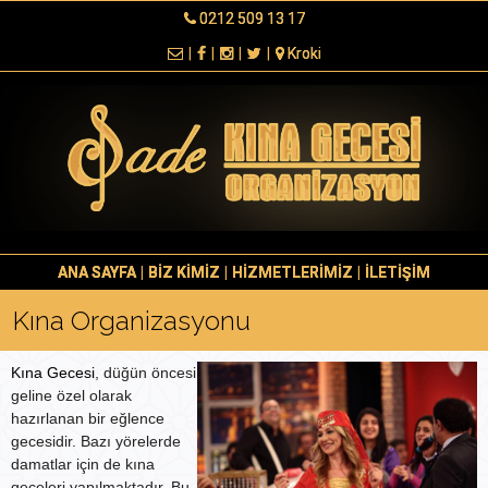
0212 509 13 17
|
|
|
|
Kroki
ANA SAYFA
|
BİZ KİMİZ
|
HİZMETLERİMİZ
|
İLETİŞİM
Kına Organizasyonu
Kına Gecesi
, düğün öncesi
geline özel olarak
hazırlanan bir eğlence
gecesidir. Bazı yörelerde
damatlar için de kına
geceleri yapılmaktadır. Bu