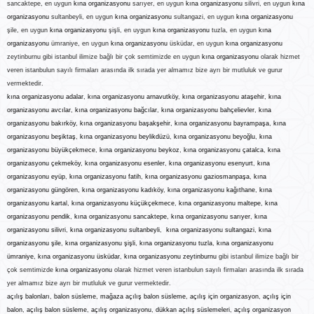
sancaktepe, en uygun
kına organizasyonu
sarıyer, en uygun
kına organizasyonu
silivri, en uygun
kına
organizasyonu
sultanbeyli, en uygun
kına organizasyonu
sultangazi, en uygun
kına organizasyonu
şile, en uygun
kına organizasyonu
şişli, en uygun
kına organizasyonu
tuzla, en uygun
kına
organizasyonu
ümraniye, en uygun
kına organizasyonu
üsküdar, en uygun
kına organizasyonu
zeytinburnu gibi istanbul ilimize bağlı bir çok semtimizde en uygun
kına organizasyonu
olarak hizmet
veren istanbulun sayılı firmaları arasında ilk sırada yer almamız bize ayrı bir mutluluk ve gurur
vermektedir.
kına organizasyonu
adalar
,
kına organizasyonu
arnavutköy
,
kına organizasyonu
ataşehir
,
kına
organizasyonu
avcılar
,
kına organizasyonu
bağcılar
,
kına organizasyonu
bahçelievler
,
kına
organizasyonu
bakırköy
,
kına organizasyonu
başakşehir
,
kına organizasyonu
bayrampaşa
,
kına
organizasyonu
beşiktaş
,
kına organizasyonu
beylikdüzü
,
kına organizasyonu
beyoğlu
,
kına
organizasyonu
büyükçekmece
,
kına organizasyonu
beykoz
,
kına organizasyonu
çatalca
,
kına
organizasyonu
çekmeköy
,
kına organizasyonu
esenler
,
kına organizasyonu
esenyurt
,
kına
organizasyonu
eyüp
,
kına organizasyonu
fatih
,
kına organizasyonu
gaziosmanpaşa
,
kına
organizasyonu
güngören
,
kına organizasyonu
kadıköy
,
kına organizasyonu
kağıthane
,
kına
organizasyonu
karta
l,
kına organizasyonu
küçükçekmece
,
kına organizasyonu
maltepe
,
kına
organizasyonu
pendik
,
kına organizasyonu
sancaktepe
,
kına organizasyonu
sarıyer
,
kına
organizasyonu
silivri
,
kına organizasyonu
sultanbeyli
,
kına organizasyonu
sultangazi
,
kına
organizasyonu
şile
,
kına organizasyonu
şişli
,
kına organizasyonu
tuzla
,
kına organizasyonu
ümraniye
,
kına organizasyonu
üsküdar
,
kına organizasyonu
zeytinburnu
gibi istanbul ilimize bağlı bir
çok semtimizde
kına organizasyonu
olarak hizmet veren istanbulun sayılı firmaları arasında ilk sırada
yer almamız bize ayrı bir mutluluk ve gurur vermektedir.
açılış balonları
,
balon süsleme
,
mağaza açılış balon süsleme
,
açılış için organizasyon
,
açılış için
balon
,
açılış balon süsleme
,
açılış organizasyonu
,
dükkan açılış süslemeleri
,
açılış organizasyon