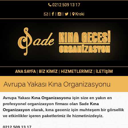
0212 509 13 17
|
|
|
|
Kroki
ANA SAYFA
|
BİZ KİMİZ
|
HİZMETLERİMİZ
|
İLETİŞİM
Avrupa Yakası Kına Organizasyonu
Avrupa Yakası
Kına Organizasyonu
için size en yakın en
profesyonel organizasyon firması olan Sade
Kına
Organizasyon
olarak, kına geceniz için muhteşem bir görsellik
ve etkinlikler içeren paketlerimiz ile hizmetinizdeyiz.
0212 509 13 17