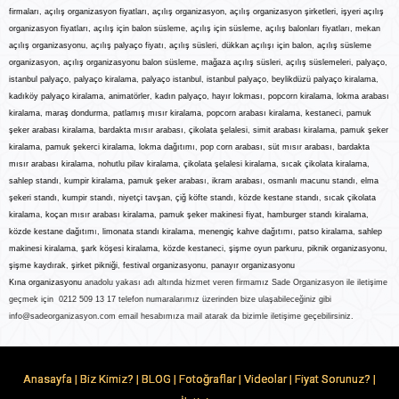
firmaları
,
açılış organizasyon fiyatları, açılış organizasyon, açılış organizasyon şirketleri, işyeri açılış
organizasyon fiyatları, açılış için balon süsleme
,
açılış için süsleme
,
açılış balonları fiyatları
,
mekan
açılış organizasyonu
,
açılış palyaço fiyatı
,
açılış süsleri,
dükkan açılışı için balon
,
açılış süsleme
organizasyon
,
açılış organizasyonu balon süsleme
,
mağaza açılış süsleri
,
açılış süslemeler
i,
palyaço
,
istanbul palyaço
,
palyaço kiralama
,
palyaço istanbul
,
istanbul palyaço
,
beylikdüzü palyaço kiralama
,
kadıköy palyaço kiralama
,
animatörler
,
kadın palyaço
,
hayır lokması
,
popcorn kiralama
,
lokma arabası
kiralama
,
maraş dondurma
,
patlamış mısır kiralama
,
popcorn arabası kiralama
,
kestaneci
,
pamuk
şeker arabası kiralama
,
bardakta mısır arabası
,
çikolata şelalesi
,
simit arabası kiralama
,
pamuk şeker
kiralama
,
pamuk şekerci kiralama
,
lokma dağıtımı
,
pop corn arabası
,
süt mısır arabası
,
bardakta
mısır arabası kiralama
,
nohutlu pilav kiralama
,
çikolata şelalesi kiralama
,
sıcak çikolata kiralama
,
sahlep standı
,
kumpir kiralama
,
pamuk şeker arabas
ı,
ikram arabas
ı,
osmanlı macunu standı
,
elma
şekeri standı
,
kumpir standı
,
niyetçi tavşan
,
çiğ köfte standı
,
közde kestane standı
,
sıcak çikolata
kiralam
a,
koçan mısır arabası kiralama
,
pamuk şeker makinesi fiyat, hamburger standı kiralama
,
közde kestane dağıtım
ı,
limonata standı kiralama
,
menengiç kahve dağıtımı
,
patso kiralama
,
sahlep
makinesi kiralama
,
şark
köşesi kiralama
,
közde kestanec
i,
şişme oyun parkuru
,
piknik organizasyonu
,
şişme kaydırak
,
şirket pikniği
,
festival organizasyonu
,
panayır organizasyonu
Kına organizasyonu
anadolu yakası adı altında hizmet veren firmamız Sade Organizasyon ile iletişime
geçmek için 0212 509 13 17 telefon numaralarımız üzerinden bize ulaşabileceğiniz gibi
info@sadeorganizasyon.com email hesabımıza mail atarak da bizimle iletişime geçebilirsiniz.
Anasayfa
|
Biz Kimiz?
|
BLOG
|
Fotoğraflar
|
Videolar
|
Fiyat Sorunuz?
|