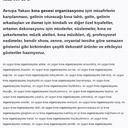
Avrupa Yakası
kına gecesi organizasyonu
için misafirlerin
karşılanması, gelinin oturacağı kına tahtı, gelin, gelinin
arkadaşları ve damat için bindallı ve diğer özel kıyafetler,
ortamın dekorasyonu için minderler, süslemeler, kına ve
şekerlemeler, müzik aletleri, kına müzikleri, dj, profesyonel
nedimeler, bendir show, zenne, oryantal tercihe göre semazen
gösterisi gibi birbirinden çeşitli dekoratif ürünler ve etkileyici
gösteriler hazırıyoruz.
en uygun
kına organizasyonu
adalar, en uygun
kına organizasyonu
arnavutköy, en uygun
kına
organizasyonu
ataşehir, en uygun
kına organizasyonu
avcılar, en uygun
kına organizasyonu
bağcılar, en uygun
kına organizasyonu
bahçelievler, en uygun
kına organizasyonu
bakırköy, en uygun
kına organizasyonu
başakşehir,en uygun
kına organizasyonu
bayrampaşa, en uygun
kına
organizasyonu
beşiktaş, en uygun
kına organizasyonu
beylikdüzü, en uygun
kına organizasyonu
beyoğlu, en uygun
kına organizasyonu
büyükçekmece, en uygun
kına organizasyonu
beykoz, en
uygun
kına organizasyonu
çatalca, en uygun
kına organizasyonu
çekmeköy, en uygun
kına
organizasyonu
esenler, en uygun
kına organizasyonu
esenyurt, en uygun
kına organizasyonu
eyüp, en
uygun
kına organizasyonu
fatih,
en uygun kına organizasyonu
gaziosmanpaşa,en iyi
kına
organizasyonu
güngören,en iyi
kına organizasyonu
kadıköy,en iyi
kına organizasyonu
kağıthane,en iyi
kına organizasyonu
kartal, en uygun
kına organizasyonu
küçükçekmece, en uygun
kına
organizasyonu
maltepe, en uygun
kına organizasyonu
pendik, en uygun
kına organizasyonu